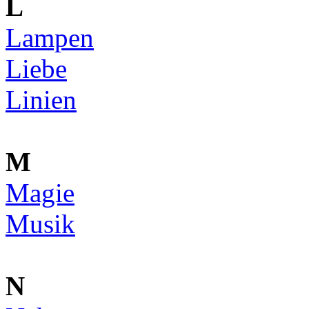
L
Lampen
Liebe
Linien
M
Magie
Musik
N