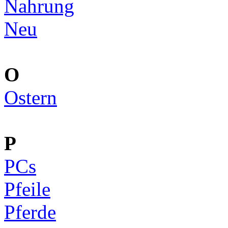
Nahrung
Neu
O
Ostern
P
PCs
Pfeile
Pferde