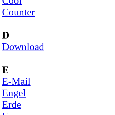
Cool
Counter
D
Download
E
E-Mail
Engel
Erde