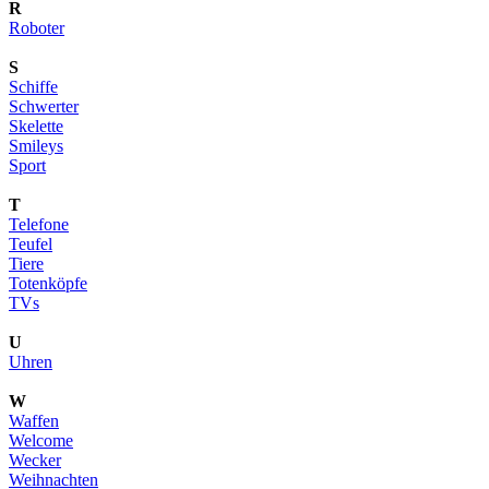
R
Roboter
S
Schiffe
Schwerter
Skelette
Smileys
Sport
T
Telefone
Teufel
Tiere
Totenköpfe
TVs
U
Uhren
W
Waffen
Welcome
Wecker
Weihnachten