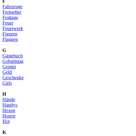
F
Fahrzeuge
Fernseher
Festtage
Feuer
Feuerwerk
Figuren
Flaggen
G
Gästebuch
Geburtstag
Geister
Geld
Geschenke
Girls
H
Hände
Handys
Hexen
Horror
Hot
K