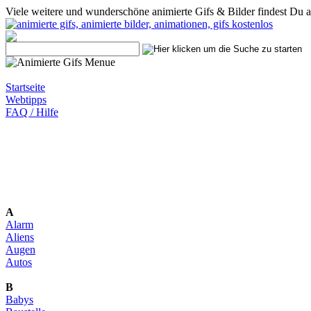
Viele weitere und wunderschöne animierte Gifs & Bilder findest Du 
Startseite
Webtipps
FAQ / Hilfe
A
Alarm
Aliens
Augen
Autos
B
Babys