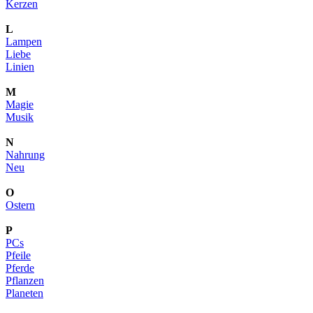
Kerzen
L
Lampen
Liebe
Linien
M
Magie
Musik
N
Nahrung
Neu
O
Ostern
P
PCs
Pfeile
Pferde
Pflanzen
Planeten