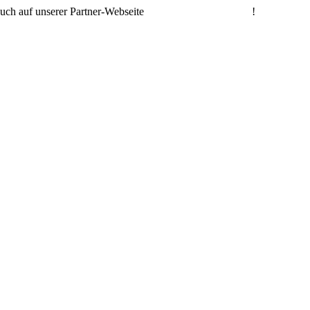
auch auf unserer Partner-Webseite
www.animierte-gifs.net
!