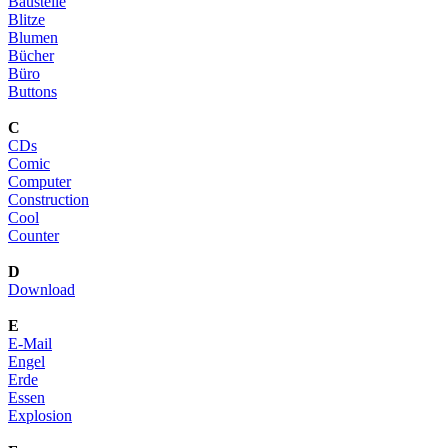
Baustelle
Blitze
Blumen
Bücher
Büro
Buttons
C
CDs
Comic
Computer
Construction
Cool
Counter
D
Download
E
E-Mail
Engel
Erde
Essen
Explosion