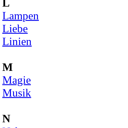
L
Lampen
Liebe
Linien
M
Magie
Musik
N