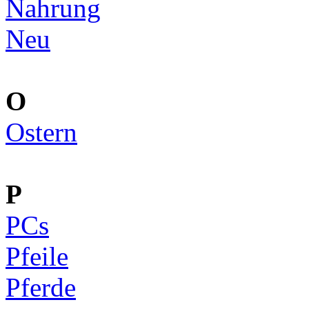
Nahrung
Neu
O
Ostern
P
PCs
Pfeile
Pferde