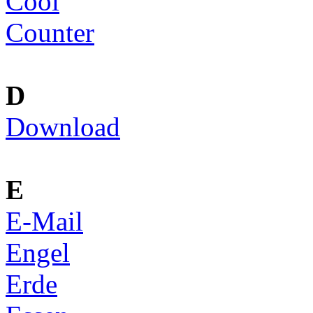
Cool
Counter
D
Download
E
E-Mail
Engel
Erde