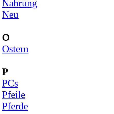
Nahrung
Neu
O
Ostern
P
PCs
Pfeile
Pferde