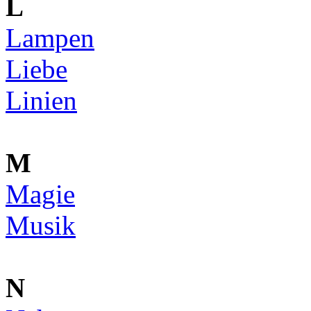
L
Lampen
Liebe
Linien
M
Magie
Musik
N