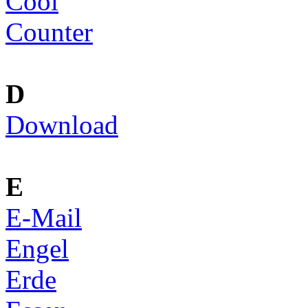
Cool
Counter
D
Download
E
E-Mail
Engel
Erde