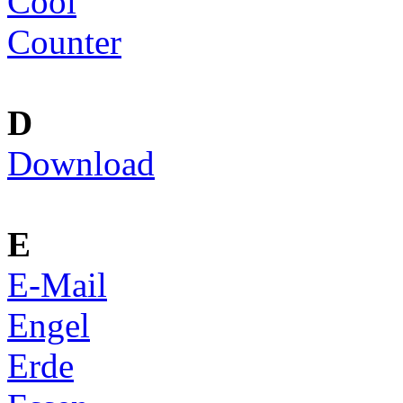
Cool
Counter
D
Download
E
E-Mail
Engel
Erde