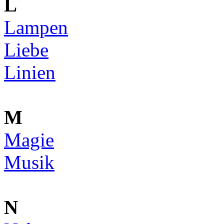
L
Lampen
Liebe
Linien
M
Magie
Musik
N